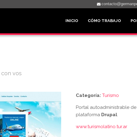
contacto@germanpe
Menú principal
INICIO
CÓMO TRABAJO
PO
a con vos
Categoría:
Turismo
Portal autoadministrable de
plataforma
Drupal
.
www.turismolatino.tur.ar